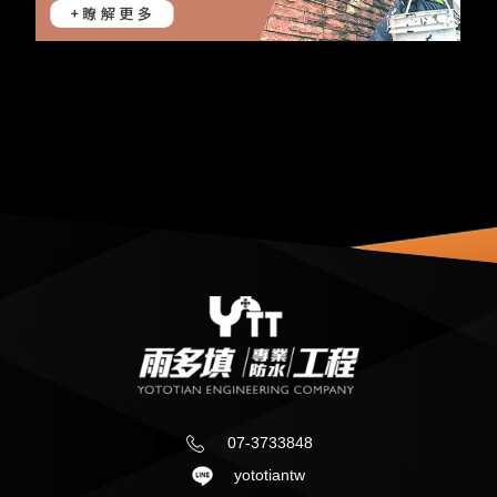
07-3733848
yototiantw